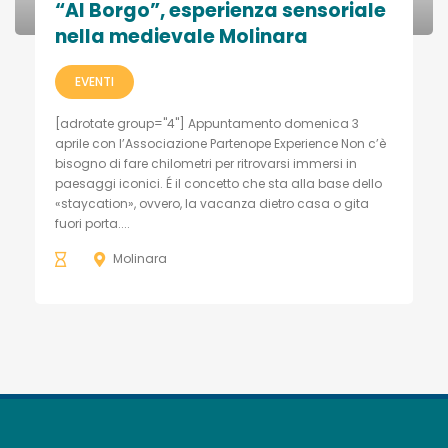
“Al Borgo”, esperienza sensoriale
nella medievale Molinara
EVENTI
[adrotate group="4"] Appuntamento domenica 3
aprile con l’Associazione Partenope Experience Non c’è
bisogno di fare chilometri per ritrovarsi immersi in
paesaggi iconici. É il concetto che sta alla base dello
«staycation», ovvero, la vacanza dietro casa o gita
fuori porta....
Molinara