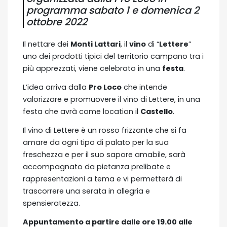
programma sabato 1 e domenica 2
ottobre 2022
Il nettare dei
Monti Lattari
, il
vino
di “
Lettere
”
uno dei prodotti tipici del territorio campano tra i
più apprezzati, viene celebrato in una
festa
.
L’idea arriva dalla
Pro Loco
che intende
valorizzare e promuovere il vino di Lettere, in una
festa che avrà come location il
Castello
.
Il vino di Lettere è un rosso frizzante che si fa
amare da ogni tipo di palato per la sua
freschezza e per il suo sapore amabile, sarà
accompagnato da pietanza prelibate e
rappresentazioni a tema e vi permetterà di
trascorrere una serata in allegria e
spensieratezza.
Appuntamento a partire dalle ore 19.00 alle