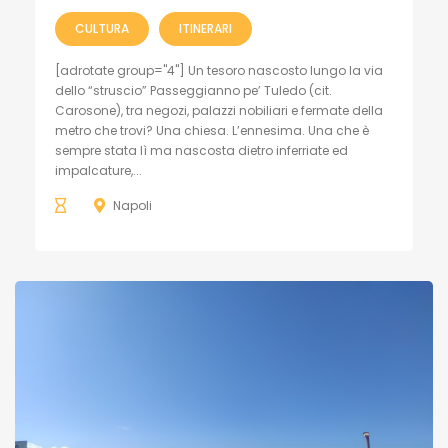
CULTURA
ITINERARI
[adrotate group="4"] Un tesoro nascosto lungo la via
dello “struscio” Passeggianno pe’ Tuledo (cit.
Carosone), tra negozi, palazzi nobiliari e fermate della
metro che trovi? Una chiesa. L’ennesima. Una che è
sempre stata lì ma nascosta dietro inferriate ed
impalcature,...
Napoli