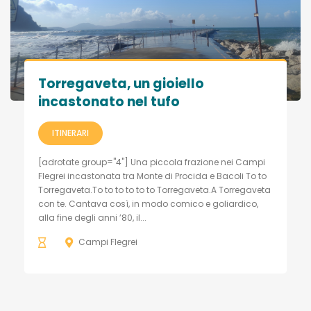
Torregaveta, un gioiello
incastonato nel tufo
ITINERARI
[adrotate group="4"] Una piccola frazione nei Campi
Flegrei incastonata tra Monte di Procida e Bacoli To to
Torregaveta.To to to to to to Torregaveta.A Torregaveta
con te. Cantava così, in modo comico e goliardico,
alla fine degli anni ’80, il...
Campi Flegrei