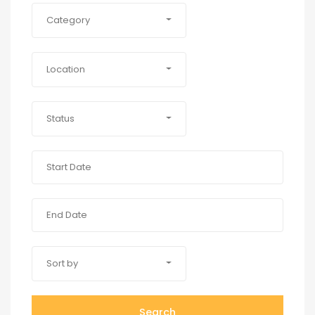
Category
Location
Status
Sort by
Search