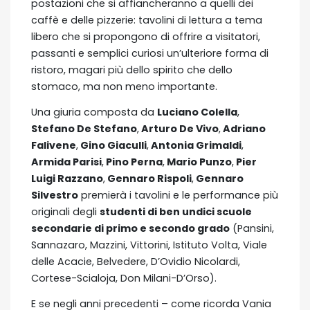
postazioni che si affiancheranno a quelli dei
caffè e delle pizzerie: tavolini di lettura a tema
libero che si propongono di offrire a visitatori,
passanti e semplici curiosi un’ulteriore forma di
ristoro, magari più dello spirito che dello
stomaco, ma non meno importante.
Una giuria composta da
Luciano Colella
,
Stefano De Stefano
,
Arturo De Vivo
,
Adriano
Falivene
,
Gino Giaculli
,
Antonia Grimaldi
,
Armida Parisi
,
Pino Perna
,
Mario Punzo
,
Pier
Luigi Razzano
,
Gennaro Rispoli
,
Gennaro
Silvestro
premierà i tavolini e le performance più
originali degli
studenti di ben undici scuole
secondarie di primo e secondo grado
(Pansini,
Sannazaro, Mazzini, Vittorini, Istituto Volta, Viale
delle Acacie, Belvedere, D’Ovidio Nicolardi,
Cortese-Scialoja, Don Milani-D’Orso).
E se negli anni precedenti – come ricorda Vania