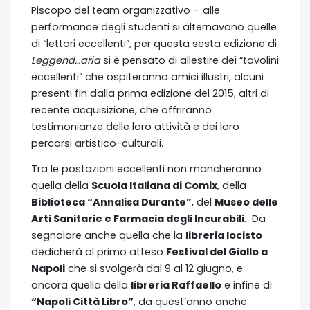
Piscopo del team organizzativo – alle
performance degli studenti si alternavano quelle
di “lettori eccellenti”, per questa sesta edizione di
Leggend…aria
si è pensato di allestire dei “tavolini
eccellenti” che ospiteranno amici illustri, alcuni
presenti fin dalla prima edizione del 2015, altri di
recente acquisizione, che offriranno
testimonianze delle loro attività e dei loro
percorsi artistico-culturali.
Tra le postazioni eccellenti non mancheranno
quella della
Scuola Italiana di Comix
, della
Biblioteca “Annalisa Durante”
, del
Museo delle
Arti Sanitarie e Farmacia degli Incurabili
. Da
segnalare anche quella che la
libreria Iocisto
dedicherà al primo atteso
Festival del Giallo a
Napoli
che si svolgerà dal 9 al 12 giugno, e
ancora quella della
libreria Raffaello
e infine di
“Napoli Città Libro”
, da quest’anno anche