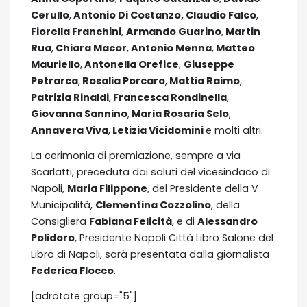
Cerullo
,
Antonio Di Costanzo, Claudio Falco
,
Fiorella Franchini
,
Armando Guarino
,
Martin
Rua
,
Chiara Macor
,
Antonio Menna
,
Matteo
Mauriello
,
Antonella Orefice
,
Giuseppe
Petrarca
,
Rosalia Porcaro
,
Mattia Raimo
,
Patrizia Rinaldi
,
Francesca Rondinella
,
Giovanna Sannino
,
Maria Rosaria Selo
,
Annavera Viva
,
Letizia Vicidomini
e molti altri.
La cerimonia di premiazione, sempre a via
Scarlatti, preceduta dai saluti del vicesindaco di
Napoli,
Maria Filippone
, del Presidente della V
Municipalità,
Clementina Cozzolino
, della
Consigliera
Fabiana Felicità
, e di
Alessandro
Polidoro
, Presidente Napoli Città Libro Salone del
Libro di Napoli, sarà presentata dalla giornalista
Federica Flocco
.
[adrotate group="5"]