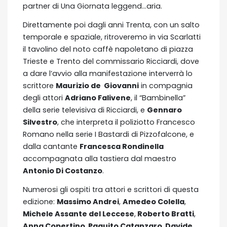
partner di Una Giornata leggend…aria.
Direttamente poi dagli anni Trenta, con un salto
temporale e spaziale, ritroveremo in via Scarlatti
il tavolino del noto caffè napoletano di piazza
Trieste e Trento del commissario Ricciardi, dove
a dare l’avvio alla manifestazione interverrà lo
scrittore
Maurizio de Giovanni
in compagnia
degli attori
Adriano Falivene
, il “Bambinella”
della serie televisiva di Ricciardi, e
Gennaro
Silvestro
, che interpreta il poliziotto Francesco
Romano nella serie I Bastardi di Pizzofalcone, e
dalla cantante
Francesca Rondinella
accompagnata alla tastiera dal maestro
Antonio Di Costanzo
.
Numerosi gli ospiti tra attori e scrittori di questa
edizione:
Massimo Andrei
,
Amedeo Colella
,
Michele Assante del Leccese
,
Roberto Bratti
,
Anna Copertino
,
Paquito Catanzaro
,
Davide