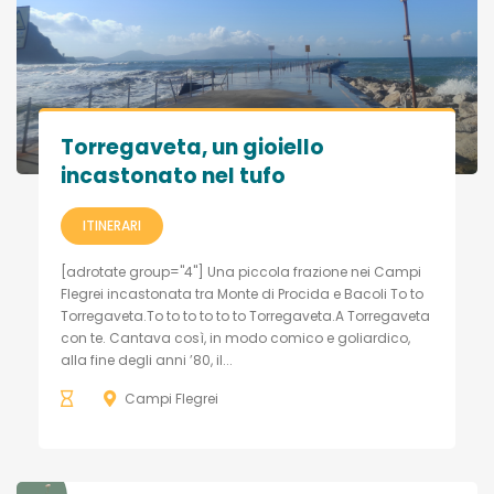
Torregaveta, un gioiello
incastonato nel tufo
ITINERARI
[adrotate group="4"] Una piccola frazione nei Campi
Flegrei incastonata tra Monte di Procida e Bacoli To to
Torregaveta.To to to to to to Torregaveta.A Torregaveta
con te. Cantava così, in modo comico e goliardico,
alla fine degli anni ’80, il...
Campi Flegrei