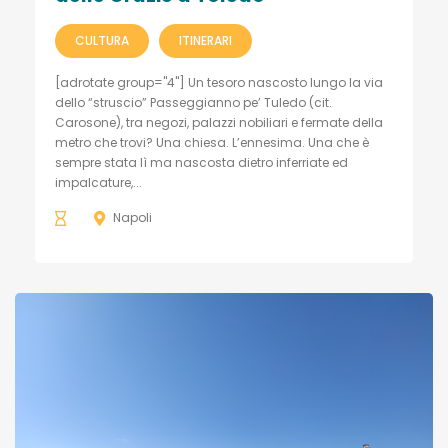
CULTURA
ITINERARI
[adrotate group="4"] Un tesoro nascosto lungo la via
dello “struscio” Passeggianno pe’ Tuledo (cit.
Carosone), tra negozi, palazzi nobiliari e fermate della
metro che trovi? Una chiesa. L’ennesima. Una che è
sempre stata lì ma nascosta dietro inferriate ed
impalcature,...
Napoli