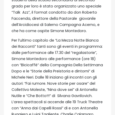
studenti della scuola secondaria di secondo
grado per loro è stato organizzato uno speciale
“Talk Azz”, il format condotto da don Roberto
Faccenda, direttore della Pastorale giovanile
dell’Arcidiocesi di Salerno Campagna Acerno, e
che ha come ospite Simone Montedoro.
Per l’ultimo capitolo de “La Mezza Notte Bianca
dei Racconti” tanti sono gli eventi in programma:
dalle performance alle 17.30 del “regalastorie”,
Simone Montedoro alle performance (ore 18)
con “Bicicaffè” della Compagnia Della Settimana
Dopo e le “Storie della Preistoria e dintorni” di
Michele Neri. Dalle 18 iniziano gli incontri con gli
autori: “Fai rumore. Nove storie per osare” del
Collettivo Moleste, “Nina dove sei” di Antonella
Nutile e “Che Botto!!!” di Silvana Gavrilovich.
L’area spettacoli si accende alle 19 Truck Theatre
con “Anna dai Capelli Rossi” di e con Antonella
Ruggiero e Luigi Tagliente, Charlie Calamaro