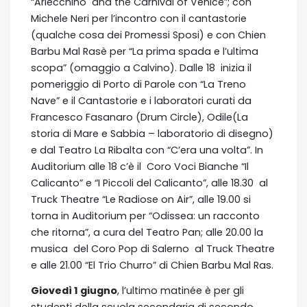
“Arlecchino and the Carnival of Venice”; con
Michele Neri per l’incontro con il cantastorie
(qualche cosa dei Promessi Sposi) e con Chien
Barbu Mal Rasè per “La prima spada e l’ultima
scopa” (omaggio a Calvino). Dalle 18 inizia il
pomeriggio di Porto di Parole con “La Treno
Nave” e il Cantastorie e i laboratori curati da
Francesco Fasanaro (Drum Circle), Odile(La
storia di Mare e Sabbia – laboratorio di disegno)
e dal Teatro La Ribalta con “C’era una volta”. In
Auditorium alle 18 c’è il Coro Voci Bianche “Il
Calicanto” e “I Piccoli del Calicanto”, alle 18.30 al
Truck Theatre “Le Radiose on Air”, alle 19.00 si
torna in Auditorium per “Odissea: un racconto
che ritorna”, a cura del Teatro Pan; alle 20.00 la
musica del Coro Pop di Salerno al Truck Theatre
e alle 21.00 “El Trio Churro” di Chien Barbu Mal Ras.
Giovedì 1 giugno
, l’ultimo matinée è per gli