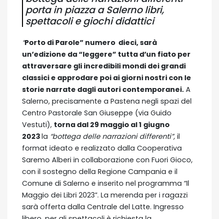
porta in piazza a Salerno libri,
spettacoli e giochi didattici
“
Porto di Parole” numero dieci, sarà
un’edizione da “leggere” tutta d’un fiato per
attraversare gli incredibili mondi dei grandi
classici e approdare poi ai giorni nostri con le
storie narrate dagli autori contemporanei.
A
Salerno, precisamente a Pastena negli spazi del
Centro Pastorale San Giuseppe (via Guido
Vestuti),
torna dal 29 maggio al 1 giugno
2023
la
“bottega delle narrazioni differenti”,
il
format ideato e realizzato dalla Cooperativa
Saremo Alberi in collaborazione con Fuori Gioco,
con il sostegno della Regione Campania e il
Comune di Salerno e inserito nel programma “Il
Maggio dei Libri 2023”. La merenda per i ragazzi
sarà offerta dalla Centrale del Latte. Ingresso
libero, per gli spettacoli è richiesta la