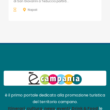
di San Giovanni a Teduccio partirà...
Napoli
è il primo portale dedicato alla promozione turistica
del territorio campano.
Itinerari
,
cultura
,
news
,
eventi
,
Drink & Food
le