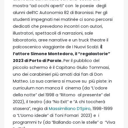
mostra “ad occhi aperti” con le poesie degli
alunni dell’IC Autonomia 82 di Baronissi. Per gli
studenti impegnati nei matinée ci sono percorsi
dedicati che prevedono incontri con autori,
illustratori, spettacoli di narrazioni, sale
laboratorio, aree narrative e un truck theatre il
palcoscenico viaggiante de I Nuovi Scalzi.
È
l’attore Simone Montedoro, il “regalastorie”
2023 di Porto di Parole.
Per il pubblico del
piccolo schermo è il Capitano Giulio Tommasi,
uno dei carabinieri più amati dai fan di Don
Matteo. La sua carriera si muove su più piste: in
curriculum non manca il cinema (da “L’odore
della notte” del 1998 a “Ritorno al presente” del
2022), il teatro (da “No Exit” e “A chi toccherà
stasera”, regia di
Massimiliano D’Epiro
, 1998-1999
a “L’Uomo ideale” di Toni Fornari 2023) e i
programmi tv (da “Ballando con le stelle” a “Viva