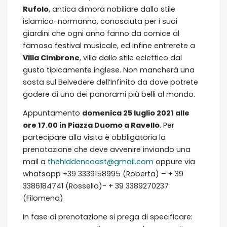
Rufolo
, antica dimora nobiliare dallo stile
islamico-normanno, conosciuta per i suoi
giardini che ogni anno fanno da cornice al
famoso festival musicale, ed infine entrerete a
Villa Cimbrone
, villa dallo stile eclettico dal
gusto tipicamente inglese. Non mancherà una
sosta sul Belvedere dell’Infinito da dove potrete
godere di uno dei panorami più belli al mondo.
Appuntamento
domenica 25 luglio 2021 alle
ore 17.00 in Piazza Duomo a Ravello
. Per
partecipare alla visita è obbligatoria la
prenotazione che deve avvenire inviando una
mail a
thehiddencoast@gmail.com
oppure via
whatsapp +39 3339158995 (Roberta) – + 39
3386184741 (Rossella)- + 39 3389270237
(Filomena)
In fase di prenotazione si prega di specificare: