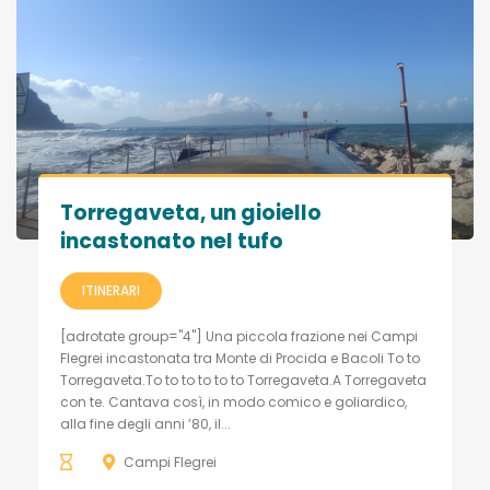
Torregaveta, un gioiello
incastonato nel tufo
ITINERARI
[adrotate group="4"] Una piccola frazione nei Campi
Flegrei incastonata tra Monte di Procida e Bacoli To to
Torregaveta.To to to to to to Torregaveta.A Torregaveta
con te. Cantava così, in modo comico e goliardico,
alla fine degli anni ’80, il...
Campi Flegrei