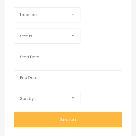
Location
Status
Sort by
Search