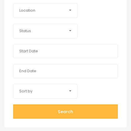
Location
Status
Sort by
Search