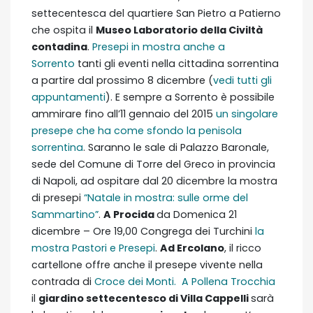
settecentesca del quartiere San Pietro a Patierno
che ospita il
Museo Laboratorio della Civiltà
contadina
.
Presepi in mostra anche a
Sorrento
tanti gli eventi nella cittadina sorrentina
a partire dal prossimo 8 dicembre (
vedi tutti gli
appuntamenti
). E sempre a Sorrento è possibile
ammirare fino all’11 gennaio del 2015
un singolare
presepe che ha come sfondo la penisola
sorrentina
. Saranno le sale di Palazzo Baronale,
sede del Comune di Torre del Greco in provincia
di Napoli, ad ospitare dal 20 dicembre la mostra
di presepi
“Natale in mostra: sulle orme del
Sammartino”
.
A Procida
da Domenica 21
dicembre – Ore 19,00 Congrega dei Turchini
la
mostra Pastori e Presepi
.
Ad Ercolano
, il ricco
cartellone offre anche il presepe vivente nella
contrada di
Croce dei Monti.
A Pollena Trocchia
il
giardino settecentesco di Villa Cappelli
sarà