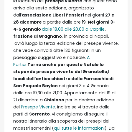
la location del
presepe vivente
che quest’anno
arriva alla sesta edizione, organizzato
dall’
associazione Liberi Pensieri
nei giorni
27 e
28 dicembre
a partire dalle ore 19.
Nei giorni 3-
4-5 gennaio
dalle 18.00 alle 20.00 a Caprile
,
frazione di Gragnano
, in provincia di Napoli,
avrà luogo la terza edizione del presepe vivente,
che vede coinvolti oltre 130 figuranti in un
paesaggio suggestivo e naturale.
A
Portici
Torna anche per questo Natale lo
stupendo presepe vivente del Granatello
,
I
locali dell’antico chiostro della Parrocchia di
San Paquale Baylo
n
nei giorni 3 e 4 Gennaio
dalle ore 19,30 alle 21,00. Appuntamento dal 19 al
21 dicembre a
Chiaiano
per la decima edizione
del
Presepe Vivente
. Inoltre se vi trovate dalle
parti di
Sorrento
, vi consigliamo di seguire il
nostro itinerario alla scoperta dei presepi dei
maestri sorrentini (
qui tutte le informazioni
). Da