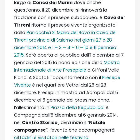
largo di
Conca dei Marini
dove anche
quest’anno, il 20 dicembre, si rinnoverà la
tradizione con il presepe subacqueo. A
Cava de’
Tirreni
ritorna il presepe vivente organizzato
dalla
Parrocchia S. Maria del Rovo in Cava de’
Tirreni provincia di Salerno nei giorni 27 e 28
dicembre 2014 e 1 – 3 – 4 – 6 – 10 e 11 gennaio
2015
. Sarà aperta al pubblico dall’1 dicembre al 7
gennaio del 2015 la nona edizione della
Mostra
Internazionale di Arte Presepiale
a Giffoni Valle
Piana. A Scafati l’appuntamento con il
Presepe
Vivente
è nel quartiere Vetrai dal 26 al 28
dicembre. Presepi in mostra ad Agropoli dal 5
dicembre al 6 gennaio del prossimo anno,
l’allestimento in
Piazza della Repubblica
. A
Campagna,dall’8 dicembre al 6 gennaio 2014,
nel
Centro Storico
, avrà inizio il “
Natale
campagnese
”, l’evento che accompagnerà
cittadini e visitatori nelle festività