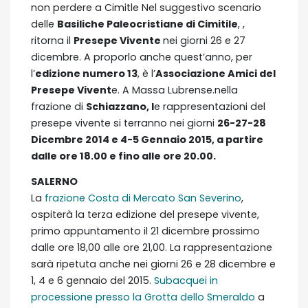
non perdere a Cimitle Nel suggestivo scenario
delle
Basiliche Paleocristiane di Cimitile
, ,
ritorna il
Presepe Vivente
nei giorni 26 e 27
dicembre. A proporlo anche quest’anno, per
l’
edizione numero 13
, è l’
Associazione Amici del
Presepe Vivent
e. A Massa Lubrense.nella
frazione di
Schiazzano, l
e rappresentazioni del
presepe vivente si terranno nei giorni
26-27-28
Dicembre 2014 e 4-5 Gennaio 2015, a partire
dalle ore 18.00 e fino alle ore 20.00.
SALERNO
La
frazione Costa di Mercato San Severino
,
ospiterà la terza edizione del presepe vivente,
primo appuntamento il 21 dicembre prossimo
dalle ore 18,00 alle ore 21,00. La rappresentazione
sarà ripetuta anche nei giorni 26 e 28 dicembre e
1, 4 e 6 gennaio del 2015.
Subacquei in
processione presso la Grotta dello Smeraldo
a