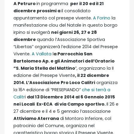
A Petruro
in programma
per il 20 ed il 21
dicembre prossimi a
il consolidato
appuntamento col presepe vivente.
A Forino
la
manifestazione clou del Natale in questo borgo
irpino si svolgerà
nei giorni 26, 27 e 28
dicembre
quando l’Associazione Sportiva
“Libertas” organizzerà l’edizione 2014 del Presepe
Vivente.
A Vallata
l
a Parrocchia San
Bartolomeo Ap. e gli Animatori dell’Oratorio
“S. Maria Stella del Mattino
“, organizzano la II
edizione del Presepe Vivente
, il 22 dicembre
2014. L’Associazione Pro Loco Calitri
organizza
la 16^ edizione di “PRESEPIANDO”
che si terrà a
Calitr
i
dal 13 Dicembre 2014 al 6 Gennaio 2015
nei Locali Ex-ECA di via Campo sportivo.
Il 26 e
27 dicembre e il 4 e 5 gennaio l’associazione
Attiviamo Aterrana
di Montoro Inferiore, col
patrocinio del Comune, organizza nel
caratteristico borgo storico il Presepe Vivente.