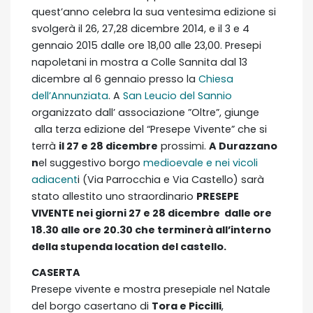
quest’anno celebra la sua ventesima edizione si
svolgerà il 26, 27,28 dicembre 2014, e il 3 e 4
gennaio 2015 dalle ore 18,00 alle 23,00. Presepi
napoletani in mostra a Colle Sannita dal 13
dicembre al 6 gennaio presso la
Chiesa
dell’Annunziata
. A
San Leucio del Sannio
organizzato dall’ associazione ”Oltre”, giunge
alla terza edizione del “Presepe Vivente” che si
terrà
il 27 e 28 dicembre
prossimi.
A Durazzano
n
el suggestivo borgo
medioevale e nei vicoli
adiacent
i (Via Parrocchia e Via Castello) sarà
stato allestito uno straordinario
PRESEPE
VIVENTE nei giorni 27 e 28 dicembre dalle ore
18.30 alle ore 20.30 che terminerà all’interno
della stupenda location del castello.
CASERTA
Presepe vivente e mostra presepiale nel Natale
del borgo casertano di
Tora e Piccilli
,