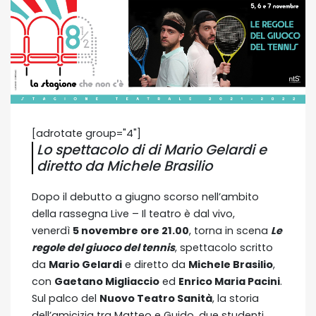
[adrotate group="4"]
Lo spettacolo di di Mario Gelardi e
diretto da Michele Brasilio
Dopo il debutto a giugno scorso nell’ambito
della rassegna Live – Il teatro è dal vivo,
venerdì
5 novembre ore 21.00
, torna in scena
Le
regole del giuoco del tennis
, spettacolo scritto
da
Mario Gelardi
e diretto da
Michele Brasilio
,
con
Gaetano Migliaccio
ed
Enrico Maria Pacini
.
Sul palco del
Nuovo Teatro Sanità
, la storia
dell’amicizia tra Matteo e Guido, due studenti