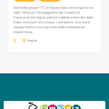
[adrotate group="4"] Un tesoro nascosto lungo la via
dello “struscio” Passeggianno pe’ Tuledo (cit.
Carosone), tra negozi, palazzi nobiliari e fermate della
metro che trovi? Una chiesa. L’ennesima. Una che è
sempre stata lì ma nascosta dietro inferriate ed
impalcature,...
Napoli