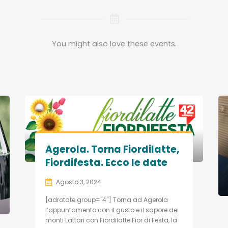
You might also love these events.
Agerola. Torna Fiordilatte,
Fiordifesta. Ecco le date
Agosto 3, 2024
[adrotate group="4"] Torna ad Agerola
l’appuntamento con il gusto e il sapore dei
monti Lattari con Fiordilatte Fior di Festa, la