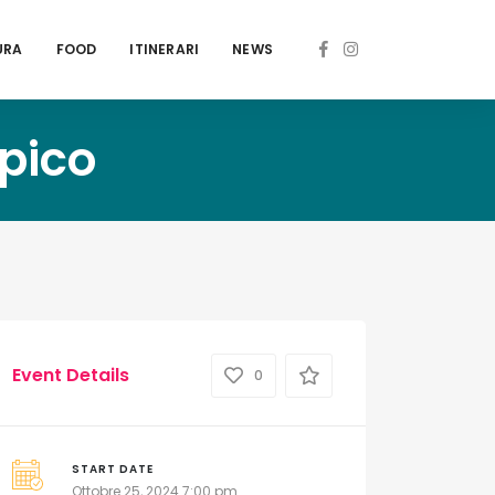
URA
FOOD
ITINERARI
NEWS
rpico
Event Details
0
START DATE
Ottobre 25, 2024 7:00 pm