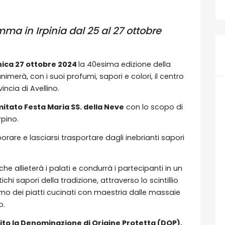
a in Irpinia dal 25 al 27 ottobre
nica 27 ottobre 2024
la 40esima edizione della
nimerà, con i suoi profumi, sapori e colori, il centro
vincia di Avellino.
itato Festa Maria SS. della Neve
con lo scopo di
rpino.
rare e lasciarsi trasportare dagli inebrianti sapori
e allieterà i palati e condurrà i partecipanti in un
hi sapori della tradizione, attraverso lo scintillio
fumo dei piatti cucinati con maestria dalle massaie
o.
ito la Denominazione di Origine Protetta (DOP),