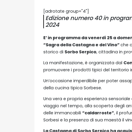
[adrotate group="4"]
Edizione numero 40 in programm
2024
E’ in programma da venerdì 25 a dome
“Sagra della Castagna e del Vino”
che a
storico di
Sorbo Serpico
, cittadina in pro
La manifestazione, è organizzata dal
Com
promuovere i prodotti tipici del territorio i
Un’occasione imperdibile per poter assapo
della cucina tipica Sorbese.
Una vera e propria esperienza sensoriale ch
viaggio nel tempo, alla scoperta degli antic
delle immancabili
“caldarroste”
, il pro
Sorbesi e la presenza di sua maestà il vin
La Castagna di Sorbo Serpico ha acquis