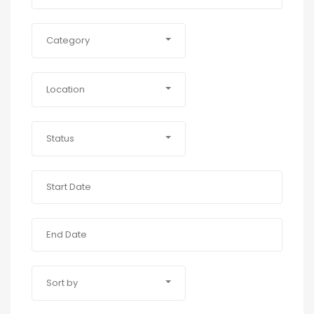
Category
Location
Status
Sort by