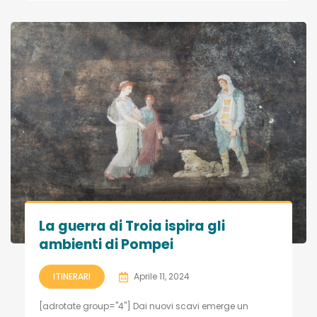
La guerra di Troia ispira gli
ambienti di Pompei
ITINERARI
Aprile 11, 2024
[adrotate group="4"] Dai nuovi scavi emerge un