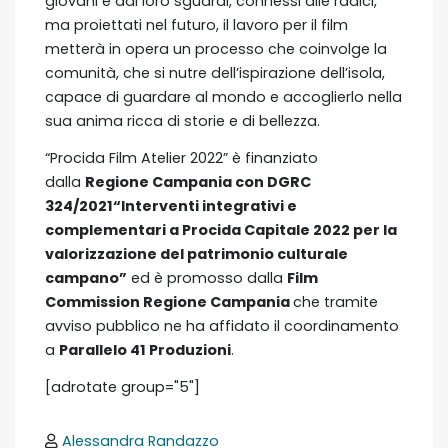
giovani e dai loro sguardi, connessi alle radici,
ma proiettati nel futuro, il lavoro per il film
metterà in opera un processo che coinvolge la
comunità, che si nutre dell’ispirazione dell’isola,
capace di guardare al mondo e accoglierlo nella
sua anima ricca di storie e di bellezza.
“Procida Film Atelier 2022” è finanziato
dalla
Regione Campania con DGRC
324/2021“Interventi integrativi e
complementari a Procida Capitale 2022 per la
valorizzazione del patrimonio culturale
campano”
ed è promosso dalla
Film
Commission Regione Campania
che tramite
avviso pubblico ne ha affidato il coordinamento
a
Parallelo 41 Produzioni
.
[adrotate group="5"]
Alessandra Randazzo