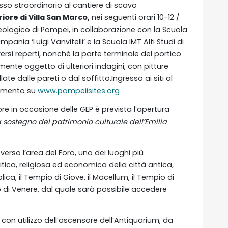
sso straordinario al cantiere di scavo
iore di Villa San Marco,
nei seguenti orari 10-12 /
heologico di Pompei, in collaborazione con la Scuola
pania ‘Luigi Vanvitelli’ e la Scuola IMT Alti Studi di
ersi reperti, nonché la parte terminale del portico
ente oggetto di ulteriori indagini, con pitture
late dalle pareti o dal soffitto.Ingresso ai siti al
namento su
www.pompeiisites.org
re in occasione delle GEP è prevista l’apertura
 sostegno del patrimonio culturale dell’Emilia
erso l’area del Foro, uno dei luoghi più
itica, religiosa ed economica della città antica,
ica, il Tempio di Giove, il Macellum, il Tempio di
o di Venere, dal quale sarà possibile accedere
 con utilizzo dell’ascensore dell’Antiquarium, da