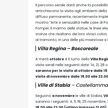
Il percorso serale darà anche la possibili
arricchiscono la visita agli ambienti dell
diffuso permanente, recentemente implem
mostra “Arte e sensualità nelle case di 
Pompei. Il marmo delle statue, le linee elega
stanze che risaltano dei loro vivaci colo
al tramonto, in una delle più maestose e l
Villa Regina – Boscoreale
A metà
ottobre
è il turno della
Villa Reg
visite serali nelle seguenti date: 14, 21, 28
saranno per le visite di ottobre dalle 19
visite di novembre dalle 18.00 alle 22.0
Ville di Stabia
– Castellammar
Seguono
a novembre
le ville di Stabia,
Vi
saranno i seguenti: 4, 11, 18, 25 novembre,
18.00 alle 22.00 (ultimo ingresso 21.00)