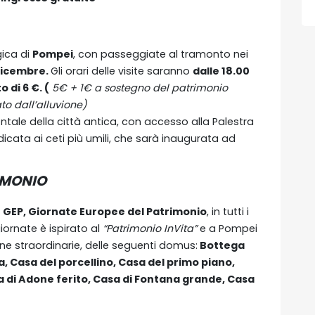
ica di
Pompei
, con passeggiate al tramonto nei
2 dicembre.
Gli orari delle visite saranno
dalle 18.00
 di 6 €. (
5€ + 1€ a sostegno del patrimonio
o dall’alluvione)
ientale della città antica, con accesso alla Palestra
cata ai ceti più umili, che sarà inaugurata ad
IMONIO
e GEP, Giornate Europee del Patrimonio
, in tutti i
iornate è ispirato al
“Patrimonio InVita”
e a Pompei
ne straordinarie, delle seguenti domus:
Bottega
a, Casa del porcellino, Casa del primo piano,
a di Adone ferito, Casa di Fontana grande, Casa