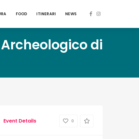
URA
FOOD
ITINERARI
NEWS
 Archeologico di
Event Details
0