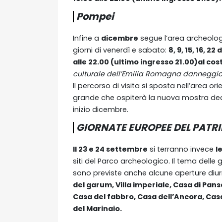
Pompei
Infine a
dicembre
segue l’area archeolog
giorni di venerdì e sabato:
8, 9, 15, 16, 2
alle 22.00 (ultimo ingresso 21.00)al costo
culturale dell’Emilia Romagna danneggiat
Il percorso di visita si sposta nell’area or
grande che ospiterà la nuova mostra dedi
inizio dicembre.
GIORNATE EUROPEE DEL PATR
Il 23 e 24 settembre
si terranno invece
l
siti del Parco archeologico. Il tema delle g
sono previste anche alcune aperture diur
del garum, Villa imperiale, Casa di Pans
Casa del fabbro, Casa dell’Ancora, Cas
del Marinaio.