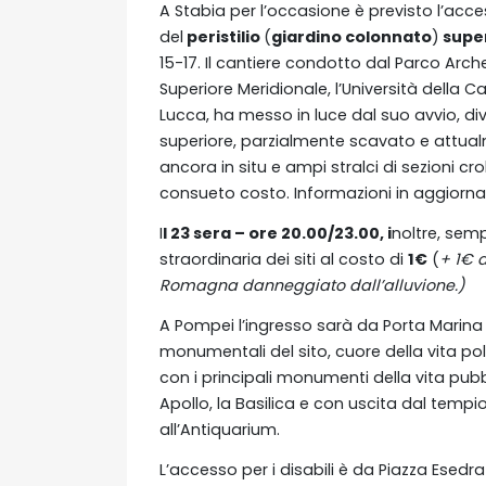
A Stabia per l’occasione è previsto l’acce
del
peristilio
(
giardino colonnato
)
super
15-17. Il cantiere condotto dal Parco Arc
Superiore Meridionale, l’Università della Cam
Lucca, ha messo in luce dal suo avvio, div
superiore, parzialmente scavato e attualm
ancora in situ e ampi stralci di sezioni crol
consueto costo. Informazioni in aggior
I
l 23 sera – ore 20.00/23.00, i
noltre, semp
straordinaria dei siti al costo di
1€
(
+ 1€ a
Romagna danneggiato dall’alluvione.)
A Pompei l’ingresso sarà da Porta Marina v
monumentali del sito, cuore della vita pol
con i principali monumenti della vita pubbl
Apollo, la Basilica e con uscita dal tempi
all’Antiquarium.
L’accesso per i disabili è da Piazza Esedra