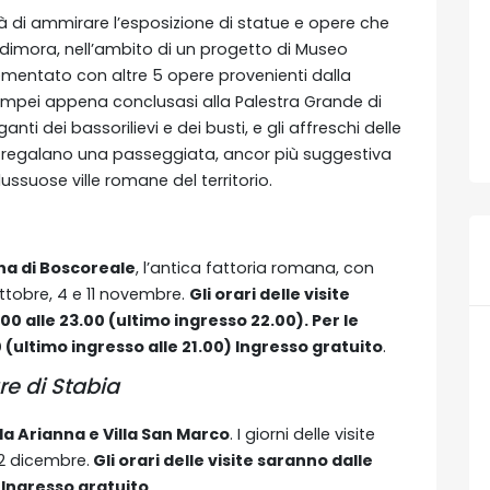
tà di ammirare l’esposizione di statue e opere che
a dimora, nell’ambito di un progetto di Museo
entato con altre 5 opere provenienti dalla
Pompei appena conclusasi alla Palestra Grande di
nti dei bassorilievi e dei busti, e gli affreschi delle
ri, regalano una passeggiata, ancor più suggestiva
ussuose ville romane del territorio.
ina di Boscoreale
, l’antica fattoria romana, con
 ottobre, 4 e 11 novembre.
Gli orari delle visite
.00 alle 23.00 (ultimo ingresso 22.00). Per le
0 (ultimo ingresso alle 21.00) Ingresso gratuito
.
e di Stabia
lla Arianna e Villa San Marco
. I giorni delle visite
 2 dicembre.
Gli orari delle visite saranno dalle
. Ingresso gratuito