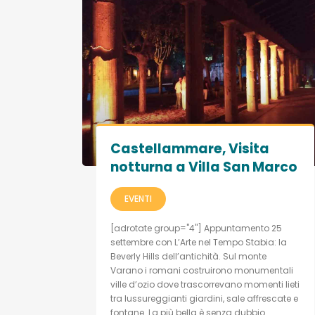
Castellammare, Visita
notturna a Villa San Marco
EVENTI
[adrotate group="4"] Appuntamento 25
settembre con L’Arte nel Tempo Stabia: la
Beverly Hills dell’antichità. Sul monte
Varano i romani costruirono monumentali
ville d’ozio dove trascorrevano momenti lieti
tra lussureggianti giardini, sale affrescate e
fontane. La più bella è senza dubbio...