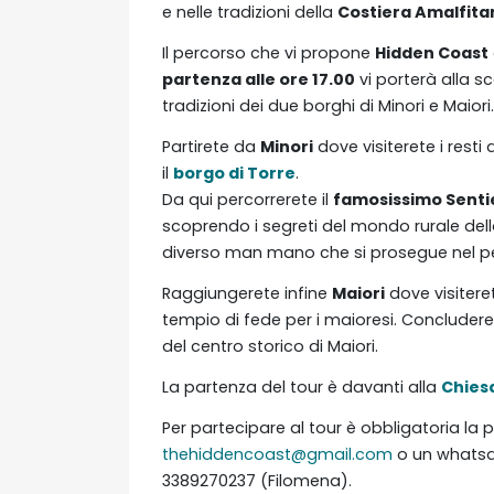
e nelle tradizioni della
Costiera Amalfita
Il percorso che vi propone
Hidden Coast
partenza alle ore 17.00
vi porterà alla s
tradizioni dei due borghi di Minori e Maiori.
Partirete da
Minori
dove visiterete i resti 
il
borgo di Torre
.
Da qui percorrerete il
famosissimo Sentier
scoprendo i segreti del mondo rurale d
diverso man mano che si prosegue nel p
Raggiungerete infine
Maiori
dove visitere
tempio di fede per i maioresi. Concluderet
del centro storico di Maiori.
La partenza del tour è davanti alla
Chiesa
Per partecipare al tour è obbligatoria la
thehiddencoast@gmail.com
o un whatsa
3389270237 (Filomena).