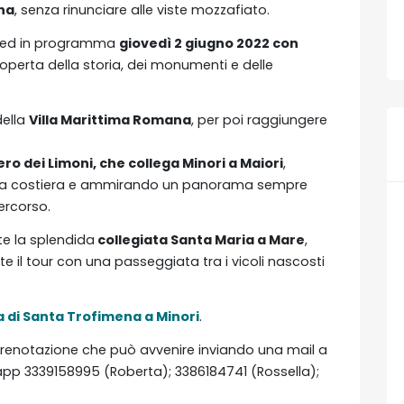
na
, senza rinunciare alle viste mozzafiato.
ed in programma
giovedì 2 giugno 2022 con
coperta della storia, dei monumenti e delle
della
Villa Marittima Romana
, per poi raggiungere
o dei Limoni, che collega Minori a Maiori
,
ella costiera e ammirando un panorama sempre
ercorso.
te la splendida
collegiata Santa Maria a Mare
,
e il tour con una passeggiata tra i vicoli nascosti
 di Santa Trofimena a Minori
.
 prenotazione che può avvenire inviando una mail a
pp 3339158995 (Roberta); 3386184741 (Rossella);