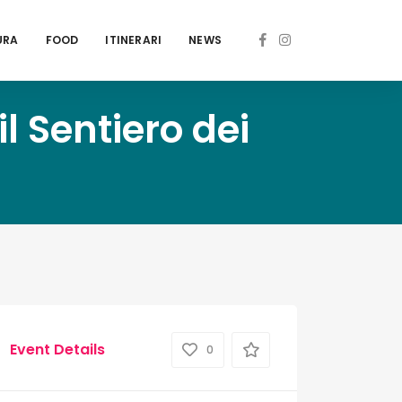
URA
FOOD
ITINERARI
NEWS
il Sentiero dei
Event Details
0