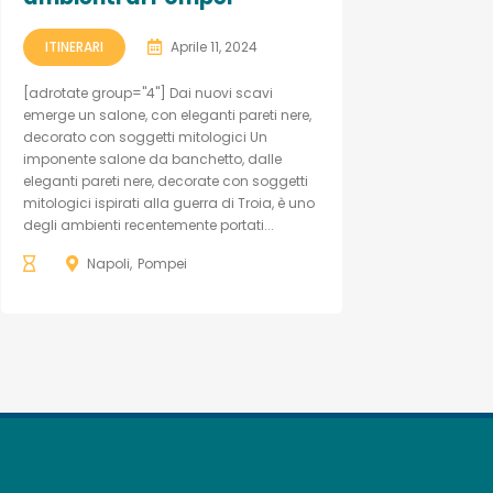
ITINERARI
Aprile 11, 2024
[adrotate group="4"] Dai nuovi scavi
emerge un salone, con eleganti pareti nere,
decorato con soggetti mitologici Un
imponente salone da banchetto, dalle
eleganti pareti nere, decorate con soggetti
mitologici ispirati alla guerra di Troia, è uno
degli ambienti recentemente portati...
Napoli
Pompei