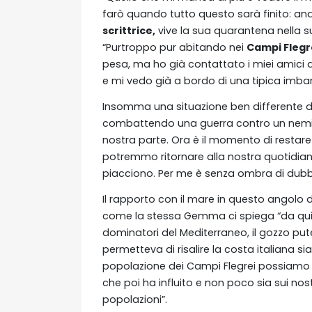
farò quando tutto questo sarà finito: and
scrittrice,
vive la sua quarantena nella s
“Purtroppo pur abitando nei
Campi Flegr
pesa, ma ho già contattato i miei amici de
e mi vedo già a bordo di una tipica imbar
Insomma una situazione ben differente 
combattendo una guerra contro un nemico
nostra parte. Ora è il momento di restare
potremmo ritornare alla nostra quotidianit
piacciono. Per me è senza ombra di dubbi
Il rapporto con il mare in questo angolo
come la stessa Gemma ci spiega “da qui 
dominatori del Mediterraneo, il gozzo pu
permetteva di risalire la costa italiana s
popolazione dei Campi Flegrei possiamo 
che poi ha influito e non poco sia sui nostr
popolazioni”.