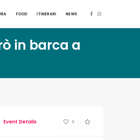
URA
FOOD
ITINERARI
NEWS
ò in barca a
Event Details
0