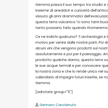
Gemma passa il suo tempo tra studio e sc
insieme di aneddoti e curiosità dell’antica 
vissuto gli anni drammatici dell’evacuazio
questa terra vulcanica “ci sono tanti buon
tanto possano farlo quando ritorneremo a
Ce ne indichi qualcuno? “L’archeologia e
motivo per venire dalle nostre parti. Poi 
alcuni vini che vengono prodotti sul nos
assolutamente e poi per il paesaggio. An
prodotto qualche danno, questa terra vulc
le sue acque termali e per conoscere qu
la nostra zona e che lo rende unico nel 
calendario di impegni futuri inserite, se 
Gemma.
[adrotate group="5"]
Gennaro Carotenuto