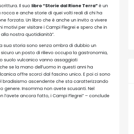
rittura. Il suo
libro “Storie dal Rione Terra”
è un
rocca e anche storie di quei volti reali di chi ha
ne forzata. Un libro che è anche un invito a vivere
i motivi per visitare i Campi Flegrei e spero che in
lla nostra quotidianità”.
 la sua storia sono senza ombra di dubbio un
di sicuro un posto di rilievo occupa la gastronomia,
tro suolo vulcanico vanno assaggiati
che se la mano dell’uomo in questi anni ha
anica offre scorci dal fascino unico. E poi ci sono
el bradisismo ascendente che sta caratterizzando
suo genere. Insomma non avete scusanti. Nel
non l’avete ancora fatto, i Campi Flegrei” – conclude