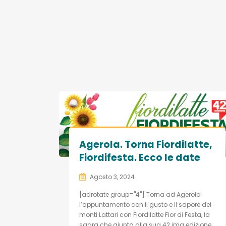
Agerola. Torna Fiordilatte,
Fiordifesta. Ecco le date
Agosto 3, 2024
[adrotate group="4"] Torna ad Agerola
l’appuntamento con il gusto e il sapore dei
monti Lattari con Fiordilatte Fior di Festa, la
sagra che giunta alla sua 42.ima edizione