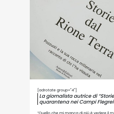
[adrotate group="4"]
La giornalista autrice di “Stori
quarantena nei Campi Flegrei
“Quello che mi manca di più è vedere il 