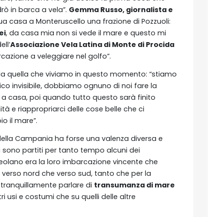
rò in barca a vela”.
Gemma Russo, giornalista e
ua casa a Monteruscello una frazione di Pozzuoli:
ei
, da casa mia non si vede il mare e questo mi
ll’
Associazione Vela Latina di Monte di Procida
cazione a veleggiare nel golfo”.
da quella che viviamo in questo momento: “stiamo
 invisibile, dobbiamo ognuno di noi fare la
 a casa, poi quando tutto questo sarà finito
à e riappropriarci delle cose belle che ci
o il mare”.
 della Campania ha forse una valenza diversa e
sono partiti per tanto tempo alcuni dei
teolano era la loro imbarcazione vincente che
ia verso nord che verso sud, tanto che per la
tranquillamente parlare di
transumanza di mare
i usi e costumi che su quelli delle altre