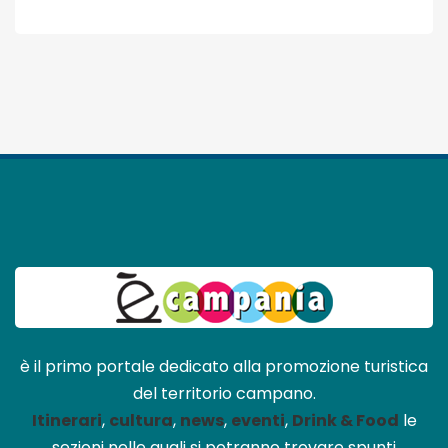
è il primo portale dedicato alla promozione turistica
del territorio campano.
Itinerari
,
cultura
,
news
,
eventi
,
Drink & Food
le
sezioni nelle quali si potranno trovare spunti