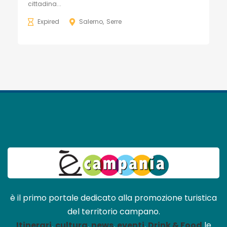
cittadina...
Expired
Salerno
Serre
è il primo portale dedicato alla promozione turistica
del territorio campano.
Itinerari
,
cultura
,
news
,
eventi
,
Drink & Food
le