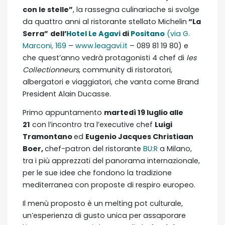
con le stelle”
, la rassegna culinariache si svolge
da quattro anni al ristorante stellato Michelin
“La
Serra”
dell’
Hotel Le Agavi
di
Positano
(via G.
Marconi, 169
–
www.leagavi.it
– 089 81 19 80) e
che quest’anno vedrà protagonisti 4 chef di
les
Collectionneurs
, community di ristoratori,
albergatori e viaggiatori, che vanta come Brand
President Alain Ducasse.
Primo appuntamento
martedì 19 luglio alle
21
con l’incontro tra l’executive chef
Luigi
Tramontano
ed
Eugenio Jacques Christiaan
Boer,
chef-patron del ristorante
BU:R
a Milano,
tra i più apprezzati del panorama internazionale,
per le sue idee che fondono la tradizione
mediterranea con proposte di respiro europeo.
Il menù proposto è un melting pot culturale,
un’esperienza di gusto unica per assaporare