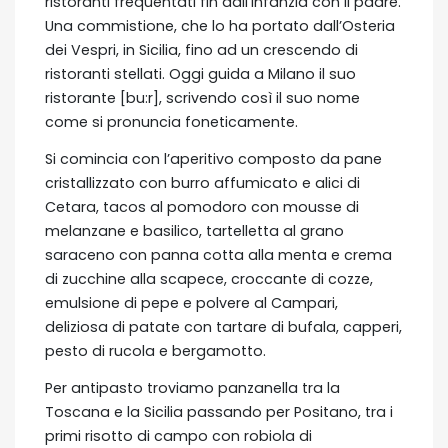
ristoranti frequentati fin dall’infanzia con il padre.
Una commistione, che lo ha portato dall’Osteria
dei Vespri, in Sicilia, fino ad un crescendo di
ristoranti stellati. Oggi guida a Milano il suo
ristorante [bu:r], scrivendo così il suo nome
come si pronuncia foneticamente.
Si comincia con l’aperitivo composto da pane
cristallizzato con burro affumicato e alici di
Cetara, tacos al pomodoro con mousse di
melanzane e basilico, tartelletta al grano
saraceno con panna cotta alla menta e crema
di zucchine alla scapece, croccante di cozze,
emulsione di pepe e polvere al Campari,
deliziosa di patate con tartare di bufala, capperi,
pesto di rucola e bergamotto.
Per antipasto troviamo panzanella tra la
Toscana e la Sicilia passando per Positano, tra i
primi risotto di campo con robiola di