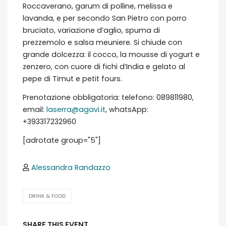
Roccaverano, garum di polline, melissa e
lavanda, e per secondo San Pietro con porro
bruciato, variazione d’aglio, spuma di
prezzemolo e salsa meuniere. Si chiude con
grande dolcezza: il cocco, la mousse di yogurt e
zenzero, con cuore di fichi d’India e gelato al
pepe di Timut e petit fours.
Prenotazione obbligatoria: telefono: 089811980,
email:
laserra@agavi.it
, whatsApp:
+393317232960
[adrotate group="5"]
Alessandra Randazzo
DRINK & FOOD
SHARE THIS EVENT