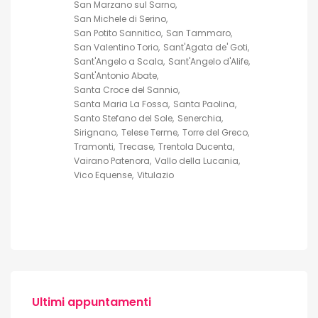
San Marzano sul Sarno
San Michele di Serino
San Potito Sannitico
San Tammaro
San Valentino Torio
Sant'Agata de' Goti
Sant'Angelo a Scala
Sant'Angelo d'Alife
Sant'Antonio Abate
Santa Croce del Sannio
Santa Maria La Fossa
Santa Paolina
Santo Stefano del Sole
Senerchia
Sirignano
Telese Terme
Torre del Greco
Tramonti
Trecase
Trentola Ducenta
Vairano Patenora
Vallo della Lucania
Vico Equense
Vitulazio
Ultimi appuntamenti