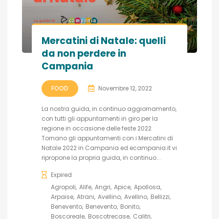
Mercatini di Natale: quelli
da non perdere in
Campania
FOOD
Novembre 12, 2022
La nostra guida, in continuo aggiornamento,
con tutti gli appuntamenti in giro per la
regione in occasione delle feste 2022
Tornano gli appuntamenti con i Mercatini di
Natale 2022 in Campania ed ecampania.it vi
ripropone la propria guida, in continuo...
Expired
Agropoli
Alife
Angri
Apice
Apollosa
Arpaise
Atrani
Avellino
Avellino
Bellizzi
Benevento
Benevento
Bonito
Boscoreale
Boscotrecase
Calitri