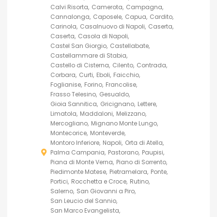
Calvi Risorta
Camerota
Campagna
Cannalonga
Caposele
Capua
Cardito
Carinola
Casalnuovo di Napoli
Caserta
Caserta
Casola di Napoli
Castel San Giorgio
Castellabate
Castellammare di Stabia
Castello di Cisterna
Cilento
Contrada
Corbara
Curti
Eboli
Faicchio
Foglianise
Forino
Francolise
Frasso Telesino
Gesualdo
Gioia Sannitica
Gricignano
Lettere
Limatola
Maddaloni
Melizzano
Mercogliano
Mignano Monte Lungo
Montecorice
Monteverde
Montoro Inferiore
Napoli
Orta di Atella
Palma Campania
Pastorano
Paupisi
Piana di Monte Verna
Piano di Sorrento
Piedimonte Matese
Pietramelara
Ponte
Portici
Rocchetta e Croce
Rutino
Salerno
San Giovanni a Piro
San Leucio del Sannio
San Marco Evangelista