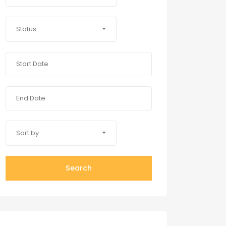
Status
Sort by
Search