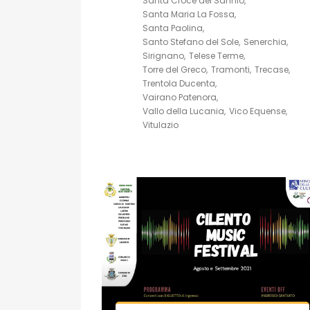
Santa Croce del Sannio
Santa Maria La Fossa
Santa Paolina
Santo Stefano del Sole
Senerchia
Sirignano
Telese Terme
Torre del Greco
Tramonti
Trecase
Trentola Ducenta
Vairano Patenora
Vallo della Lucania
Vico Equense
Vitulazio