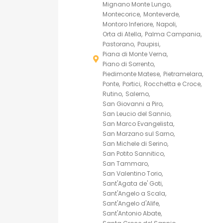
Mignano Monte Lungo
Montecorice
Monteverde
Montoro Inferiore
Napoli
Orta di Atella
Palma Campania
Pastorano
Paupisi
Piana di Monte Verna
Piano di Sorrento
Piedimonte Matese
Pietramelara
Ponte
Portici
Rocchetta e Croce
Rutino
Salerno
San Giovanni a Piro
San Leucio del Sannio
San Marco Evangelista
San Marzano sul Sarno
San Michele di Serino
San Potito Sannitico
San Tammaro
San Valentino Torio
Sant'Agata de' Goti
Sant'Angelo a Scala
Sant'Angelo d'Alife
Sant'Antonio Abate