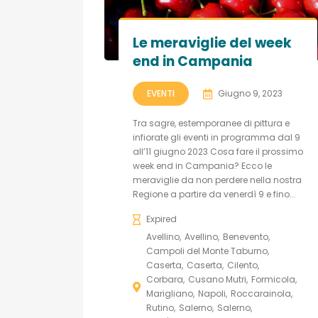
Le meraviglie del week
end in Campania
EVENTI
Giugno 9, 2023
Tra sagre, estemporanee di pittura e
infiorate gli eventi in programma dal 9
all’11 giugno 2023 Cosa fare il prossimo
week end in Campania? Ecco le
meraviglie da non perdere nella nostra
Regione a partire da venerdì 9 e fino...
Expired
Avellino
Avellino
Benevento
Campoli del Monte Taburno
Caserta
Caserta
Cilento
Corbara
Cusano Mutri
Formicola
Marigliano
Napoli
Roccarainola
Rutino
Salerno
Salerno