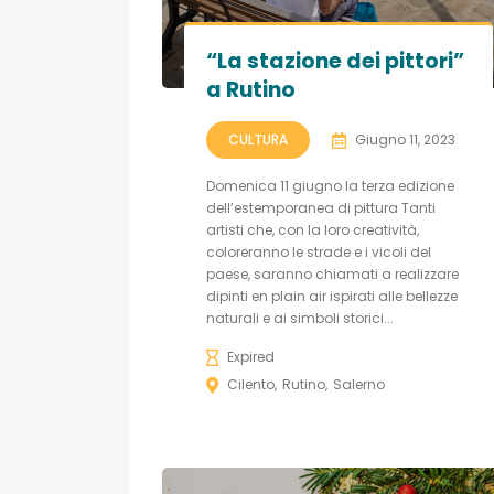
“La stazione dei pittori”
a Rutino
CULTURA
Giugno 11, 2023
Domenica 11 giugno la terza edizione
dell’estemporanea di pittura Tanti
artisti che, con la loro creatività,
coloreranno le strade e i vicoli del
paese, saranno chiamati a realizzare
dipinti en plain air ispirati alle bellezze
naturali e ai simboli storici...
Expired
Cilento
Rutino
Salerno