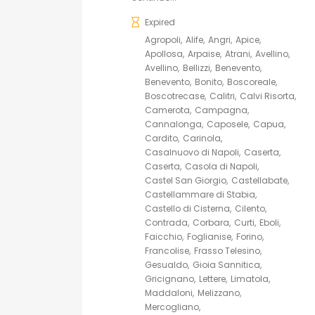
Expired
Agropoli
Alife
Angri
Apice
Apollosa
Arpaise
Atrani
Avellino
Avellino
Bellizzi
Benevento
Benevento
Bonito
Boscoreale
Boscotrecase
Calitri
Calvi Risorta
Camerota
Campagna
Cannalonga
Caposele
Capua
Cardito
Carinola
Casalnuovo di Napoli
Caserta
Caserta
Casola di Napoli
Castel San Giorgio
Castellabate
Castellammare di Stabia
Castello di Cisterna
Cilento
Contrada
Corbara
Curti
Eboli
Faicchio
Foglianise
Forino
Francolise
Frasso Telesino
Gesualdo
Gioia Sannitica
Gricignano
Lettere
Limatola
Maddaloni
Melizzano
Mercogliano