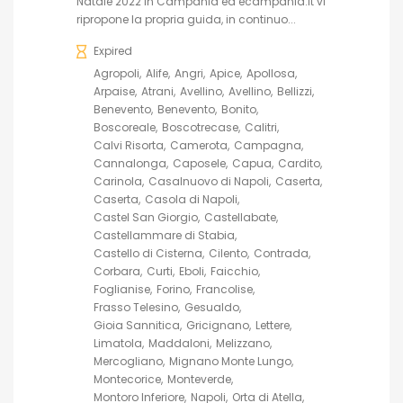
Natale 2022 in Campania ed ecampania.it vi
ripropone la propria guida, in continuo...
Expired
Agropoli
Alife
Angri
Apice
Apollosa
Arpaise
Atrani
Avellino
Avellino
Bellizzi
Benevento
Benevento
Bonito
Boscoreale
Boscotrecase
Calitri
Calvi Risorta
Camerota
Campagna
Cannalonga
Caposele
Capua
Cardito
Carinola
Casalnuovo di Napoli
Caserta
Caserta
Casola di Napoli
Castel San Giorgio
Castellabate
Castellammare di Stabia
Castello di Cisterna
Cilento
Contrada
Corbara
Curti
Eboli
Faicchio
Foglianise
Forino
Francolise
Frasso Telesino
Gesualdo
Gioia Sannitica
Gricignano
Lettere
Limatola
Maddaloni
Melizzano
Mercogliano
Mignano Monte Lungo
Montecorice
Monteverde
Montoro Inferiore
Napoli
Orta di Atella