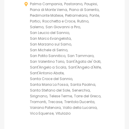
Palma Campania
Pastorano
Paupisi
Piana di Monte Verna
Piano di Sorrento
Piedimonte Matese
Pietramelara
Ponte
Portici
Rocchetta e Croce
Rutino
Salerno
San Giovanni a Piro
San Leucio del Sannio
San Marco Evangelista
San Marzano sul Sarno
San Michele di Serino
San Potito Sannitico
San Tammaro
San Valentino Torio
Sant'Agata de' Goti
Sant'Angelo a Scala
Sant'Angelo d'Alife
Sant'Antonio Abate
Santa Croce del Sannio
Santa Maria La Fossa
Santa Paolina
Santo Stefano del Sole
Senerchia
Sirignano
Telese Terme
Torre del Greco
Tramonti
Trecase
Trentola Ducenta
Vairano Patenora
Vallo della Lucania
Vico Equense
Vitulazio