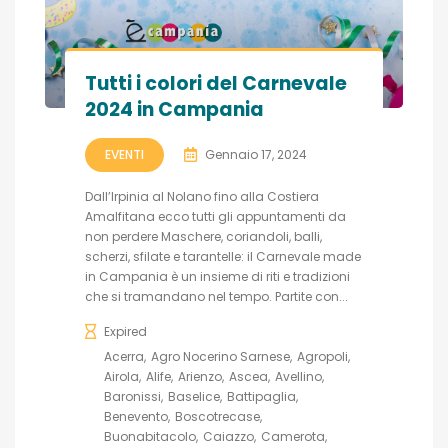
Tutti i colori del Carnevale
2024 in Campania
EVENTI
Gennaio 17, 2024
Dall’Irpinia al Nolano fino alla Costiera
Amalfitana ecco tutti gli appuntamenti da
non perdere Maschere, coriandoli, balli,
scherzi, sfilate e tarantelle: il Carnevale made
in Campania è un insieme di riti e tradizioni
che si tramandano nel tempo. Partite con...
Expired
Acerra
Agro Nocerino Sarnese
Agropoli
Airola
Alife
Arienzo
Ascea
Avellino
Baronissi
Baselice
Battipaglia
Benevento
Boscotrecase
Buonabitacolo
Caiazzo
Camerota