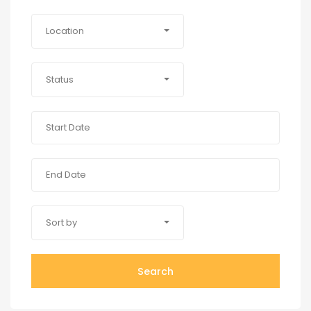
Location
Status
Sort by
Search