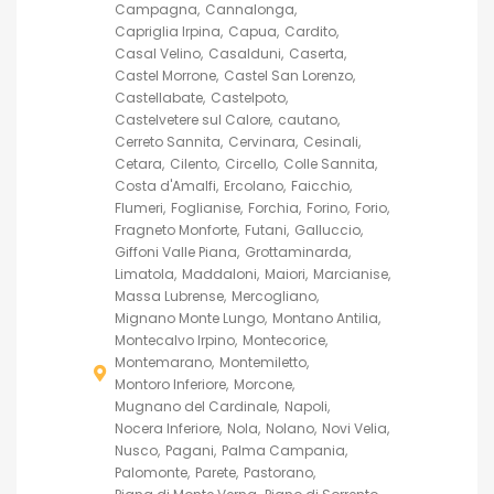
Campagna
Cannalonga
Capriglia Irpina
Capua
Cardito
Casal Velino
Casalduni
Caserta
Castel Morrone
Castel San Lorenzo
Castellabate
Castelpoto
Castelvetere sul Calore
cautano
Cerreto Sannita
Cervinara
Cesinali
Cetara
Cilento
Circello
Colle Sannita
Costa d'Amalfi
Ercolano
Faicchio
Flumeri
Foglianise
Forchia
Forino
Forio
Fragneto Monforte
Futani
Galluccio
Giffoni Valle Piana
Grottaminarda
Limatola
Maddaloni
Maiori
Marcianise
Massa Lubrense
Mercogliano
Mignano Monte Lungo
Montano Antilia
Montecalvo Irpino
Montecorice
Montemarano
Montemiletto
Montoro Inferiore
Morcone
Mugnano del Cardinale
Napoli
Nocera Inferiore
Nola
Nolano
Novi Velia
Nusco
Pagani
Palma Campania
Palomonte
Parete
Pastorano