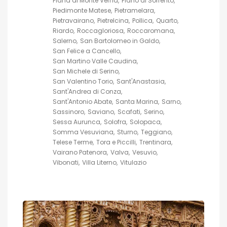
Piana di Monte Verna
Piano di Sorrento
Piedimonte Matese
Pietramelara
Pietravairano
Pietrelcina
Pollica
Quarto
Riardo
Roccagloriosa
Roccaromana
Salerno
San Bartolomeo in Galdo
San Felice a Cancello
San Martino Valle Caudina
San Michele di Serino
San Valentino Torio
Sant'Anastasia
Sant'Andrea di Conza
Sant'Antonio Abate
Santa Marina
Sarno
Sassinoro
Saviano
Scafati
Serino
Sessa Aurunca
Solofra
Solopaca
Somma Vesuviana
Sturno
Teggiano
Telese Terme
Tora e Piccilli
Trentinara
Vairano Patenora
Valva
Vesuvio
Vibonati
Villa Literno
Vitulazio