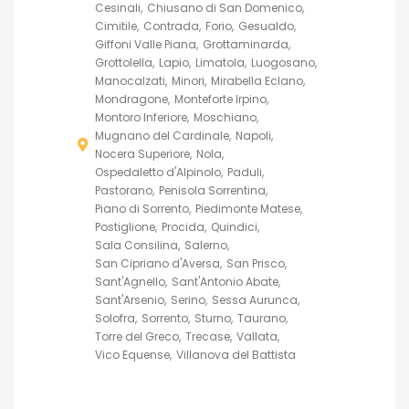
Cesinali
Chiusano di San Domenico
Cimitile
Contrada
Forio
Gesualdo
Giffoni Valle Piana
Grottaminarda
Grottolella
Lapio
Limatola
Luogosano
Manocalzati
Minori
Mirabella Eclano
Mondragone
Monteforte Irpino
Montoro Inferiore
Moschiano
Mugnano del Cardinale
Napoli
Nocera Superiore
Nola
Ospedaletto d'Alpinolo
Paduli
Pastorano
Penisola Sorrentina
Piano di Sorrento
Piedimonte Matese
Postiglione
Procida
Quindici
Sala Consilina
Salerno
San Cipriano d'Aversa
San Prisco
Sant'Agnello
Sant'Antonio Abate
Sant'Arsenio
Serino
Sessa Aurunca
Solofra
Sorrento
Sturno
Taurano
Torre del Greco
Trecase
Vallata
Vico Equense
Villanova del Battista