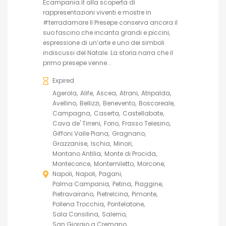
Ecampania.it alla scoperta di
rappresentazioni viventi e mostre in
#terradamare Il Presepe conserva ancora il
suo fascino che incanta grandi e piccini,
espressione di un’arte e uno dei simboli
indiscussi del Natale. La storia narra che il
primo presepe venne...
Expired
Agerola
Alife
Ascea
Atrani
Atripalda
Avellino
Bellizzi
Benevento
Boscoreale
Campagna
Caserta
Castellabate
Cava de' Tirreni
Forio
Frasso Telesino
Giffoni Valle Piana
Gragnano
Grazzanise
Ischia
Minori
Montano Antilia
Monte di Procida
Montecorice
Montemiletto
Morcone
Napoli
Napoli
Pagani
Palma Campania
Petina
Piaggine
Pietravairano
Pietrelcina
Pimonte
Pollena Trocchia
Pontelatone
Sala Consilina
Salerno
San Giorgio a Cremano